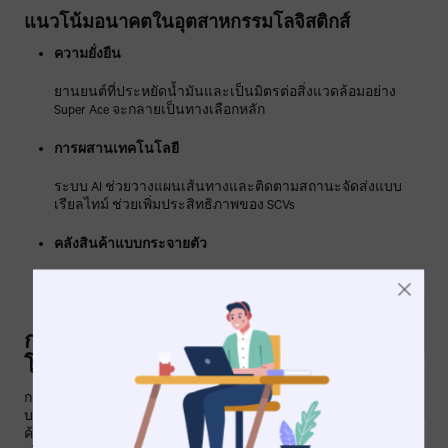
แนวโน้มอนาคตในอุตสาหกรรมโลจิสติกส์
ความยั่งยืน
ยานยนต์ที่ประหยัดน้ำมันและเป็นมิตรต่อสิ่งแวดล้อมอย่าง
Super Ace จะกลายเป็นทางเลือกหลัก
การผสานเทคโนโลยี
ระบบ AI ช่วยวางแผนเส้นทางและติดตามสถานะจัดส่งแบบ
เรียลไทม์ ช่วยเพิ่มประสิทธิภาพของ SCVs
คลังสินค้าแบบกระจายตัว
คลังสินค้าขนาดเล็กในพื้นที่ใกล้เมือง ทำให้ SCVs มีบทบาท
สำคัญในการขนส่งระยะสั้น
การพัฒนาการขนส่งระยะสุดท้ายด้วย
โซลูชันล้ำสมัย
การขนส่งระยะสุดท้ายยังคงเปลี่ยนแปลงอย่างต่อเนื่อง โดยมี
บทบาทสำคัญต่อประสบการณ์ของลูกค้าและความสำเร็จทางการ
ค้า การใช้รถบรรทุกขนาดเล็กที่ทันสมัยอย่าง
Tata Super Ace
จะ