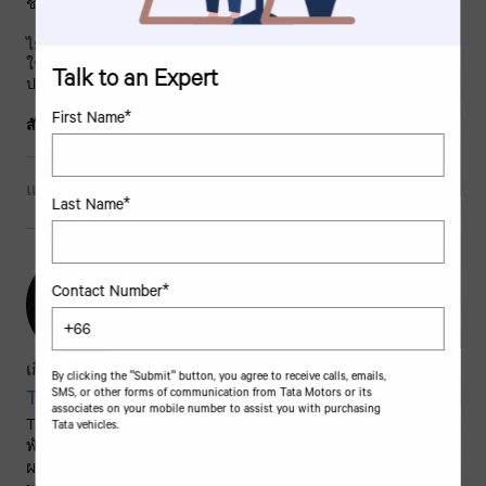
ช่วยให้ธุรกิจไทยก้าวทันการแข่งขัน
ไม่ว่าคุณจะเป็นสตาร์ทอัพด้านอีคอมเมิร์ซ หรือธุรกิจค้าปลีกขนาด
ใหญ่ การผสาน SCVs เข้าสู่ระบบโลจิสติกส์ของคุณจะเพิ่ม
Talk to an Expert
ประสิทธิภาพและสร้างความพึงพอใจให้ลูกค้าได้อย่างแน่นอน
First Name*
สัมผัสอนาคตของการขนส่งระยะสุดท้ายด้วย Tata Super Ace วันนี้
แท็ก
Industry Applications
Last Name*
Contact Number*
เกี่ยวกับผู้เขียน
By clicking the "Submit" button, you agree to receive calls, emails,
SMS, or other forms of communication from Tata Motors or its
Tata Motors
associates on your mobile number to assist you with purchasing
Tata Motors Group (Tata Motors) เป็นองค์กรที่มีมูลค่า 45
Tata vehicles.
พันล้านดอลลาร์ เป็นบริษัทผู้ผลิตรถยนต์ชั้นนำระดับโลก
ผลงานที่หลากหลายของบริษัทประกอบด้วยรถยนต์ ยาน