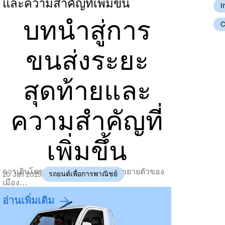
และความสำคัญที่เพิ่มขึ้น
I
บทนำสู่การ
C
ขนส่งระยะ
สุดท้ายและ
ความสำคัญที่
เพิ่มขึ้น
การเติบโตของอีคอมเมิร์ซและการขยายตัวของ
20 Jan 2025
รถยนต์เพื่อการพาณิชย์
เมือง…
อ่านเพิ่มเติม
Talk to an Expert