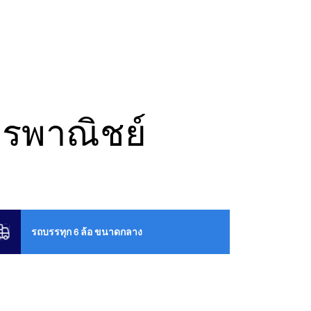
ารพาณิชย์
รถบรรทุก 6 ล้อ ขนาดกลาง​