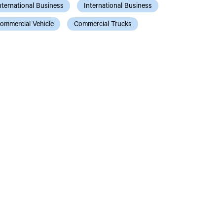
nternational Business
International Business
ommercial Vehicle
Commercial Trucks