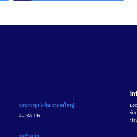
In
รถบรรทุก 6 ล้อ ขนาดใหญ่
Loc
ข้
ULTRA T.14
ประ
รถหัวลาก​