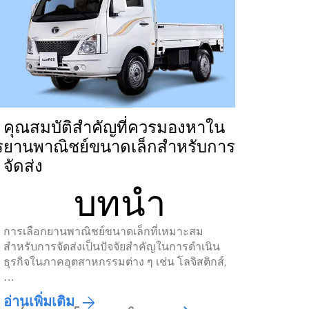
First Name*
Last Name*
Co
By clicking the "Submit" button, you agree to receive calls, emails,
other forms of communication from Tata Motors or its associates
mobile number to assist you with purchasing Tata vehicles.
คุณสมบัติสำคัญที่ควรมองหาใน
ร
ยานพาณิชย์ขนาดเล็กสำหรับการ
จัดส่ง
บทนำ
การเลือกยานพาณิชย์ขนาดเล็กที่เหมาะสม
สำหรับการจัดส่งเป็นปัจจัยสำคัญในการดำเนิน
ธุรกิจในภาคอุตสาหกรรมต่าง ๆ เช่น โลจิสติกส์,
…
อ่านเพิ่มเติม