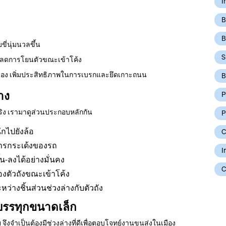
I
B
B
่นุ่มนวลขึ้น
S
 ลดการโยนตัวขณะเข้าโค้ง
B
นื่อง เพิ่มประสิทธิภาพในการเบรกและยึดเกาะถนน
P
าง
P
ริง เรามาดูส่วนประกอบหลักกัน
C
กไปยังล้อ
การกระเด้งของรถ
I
้น-ลงได้อย่างมั่นคง
C
งตัวถังขณะเข้าโค้ง
ว่างชิ้นส่วนช่วงล่างกับตัวถัง
บรรทุกขนาดเล็ก
งจำเป็นต้องมีช่วงล่างที่ดีเพื่อตอบโจทย์งานขนส่งในเมือง