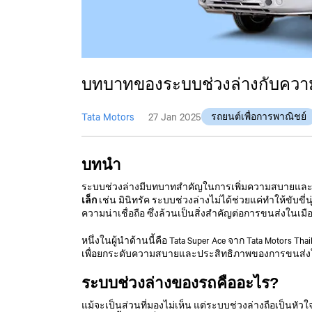
บทบาทของระบบช่วงล่างกับคว
Tata Motors
27 Jan 2025
รถยนต์เพื่อการพาณิชย์
บทนำ
ระบบช่วงล่างมีบทบาทสำคัญในการเพิ่มความสบายและ
เล็ก
เช่น มินิทรัค ระบบช่วงล่างไม่ได้ช่วยแค่ทำให้ขับข
ความน่าเชื่อถือ ซึ่งล้วนเป็นสิ่งสำคัญต่อการขนส่งในเมื
หนึ่งในผู้นำด้านนี้คือ Tata Super Ace จาก Tata Motors T
เพื่อยกระดับความสบายและประสิทธิภาพของการขนส่ง
ระบบช่วงล่างของรถคืออะไร?
แม้จะเป็นส่วนที่มองไม่เห็น แต่ระบบช่วงล่างถือเป็น