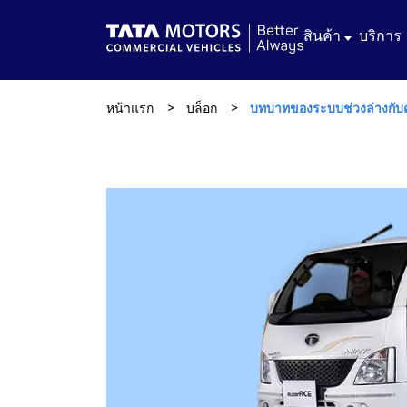
Skip to main content
สินค้า
บริการ
หน้าแรก
บล็อก
บทบาทของระบบช่วงล่างกั