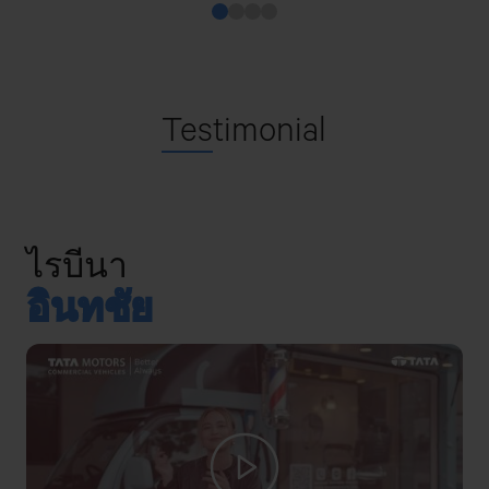
Tes
timonial
ไรบีนา
อินทชัย