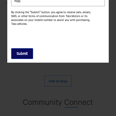
24 October, 2025
ที่
ดี
By clicking the "Submit" button, you agree to receive calls, emails,
ที่สุด
SMS, or other forms of communication from Tata Motors or its
สำหรับ
associates on your mobile number to assist you with purchasing
Tata vehicles.
Fleet
Management
ของ
คุณ
รถ
Read More
บรรทุก
สินค้า
มี
กี่
View all blogs
ประเภท
กัน
บ้าง?
Community
Con
nect