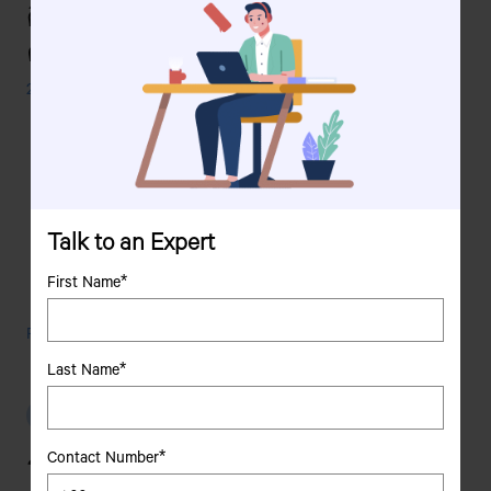
ขนาด
ดีที่สุดสำหรับ Fleet Management ของ
เล็ก
คุณ
ที่
เหมาะ
24 October, 2025
อย่าง
ยิ่ง
สำหรับ
การ
ขนส่ง
ใน
เขต
Talk to an Expert
เมือง
First Name*
วิธี
Read More
เลือก
Last Name*
รถ
เพื่อ
รถยนต์เพื่อการพาณิชย์
การ
พาณิชย์
Contact Number*
รถบรรทุกสินค้ามีกี่ประเภทกันบ้าง?
ขนาด
เล็ก